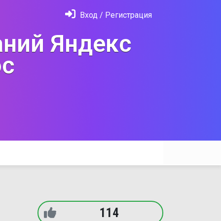
Вход / Регистрация
ний Яндекс
с
114