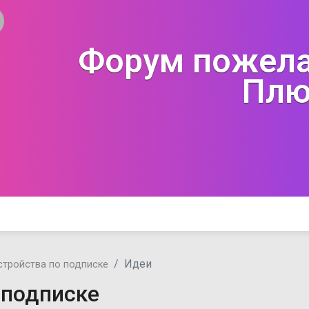
Форум пожела
Плю
Идеи
стройства по подписке
 подписке