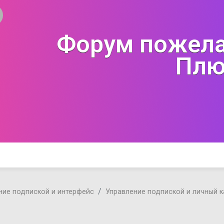
Форум пожела
Плю
ние подпиской и интерфейс
Управление подпиской и личный 