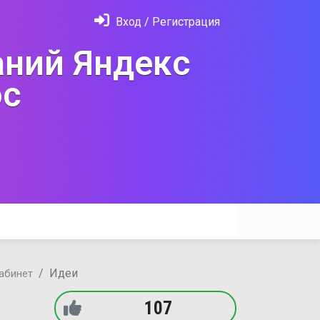
Вход / Регистрация
ний Яндекс
с
Идеи
кабинет
107