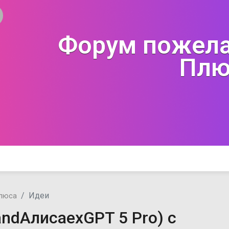
Форум пожела
Плю
Идеи
люса
ndАлисаexGPT 5 Pro) с