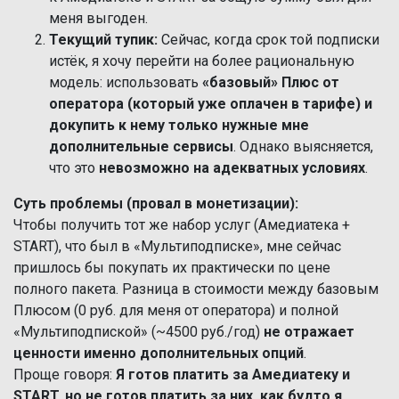
меня выгоден.
Текущий тупик:
Сейчас, когда срок той подписки
истёк, я хочу перейти на более рациональную
модель: использовать
«базовый» Плюс от
оператора (который уже оплачен в тарифе) и
докупить к нему только нужные мне
дополнительные сервисы
. Однако выясняется,
что это
невозможно на адекватных условиях
.
Суть проблемы (провал в монетизации):
Чтобы получить тот же набор услуг (Амедиатека +
START), что был в «Мультиподписке», мне сейчас
пришлось бы покупать их практически по цене
полного пакета. Разница в стоимости между базовым
Плюсом (0 руб. для меня от оператора) и полной
«Мультиподпиской» (~4500 руб./год)
не отражает
ценности именно дополнительных опций
.
Проще говоря:
Я готов платить за Амедиатеку и
START, но не готов платить за них, как будто я