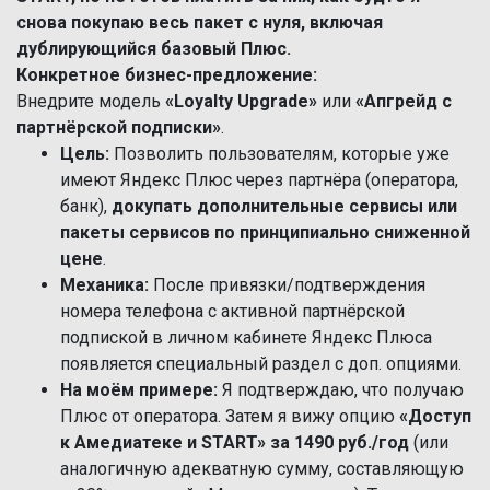
снова покупаю весь пакет с нуля, включая
дублирующийся базовый Плюс.
Конкретное бизнес-предложение:
Внедрите модель
«Loyalty Upgrade»
или
«Апгрейд с
партнёрской подписки»
.
Цель:
Позволить пользователям, которые уже
имеют Яндекс Плюс через партнёра (оператора,
банк),
докупать дополнительные сервисы или
пакеты сервисов по принципиально сниженной
цене
.
Механика:
После привязки/подтверждения
номера телефона с активной партнёрской
подпиской в личном кабинете Яндекс Плюса
появляется специальный раздел с доп. опциями.
На моём примере:
Я подтверждаю, что получаю
Плюс от оператора. Затем я вижу опцию
«Доступ
к Амедиатеке и START» за 1490 руб./год
(или
аналогичную адекватную сумму, составляющую