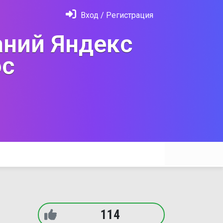
Вход / Регистрация
ний Яндекс
с
114