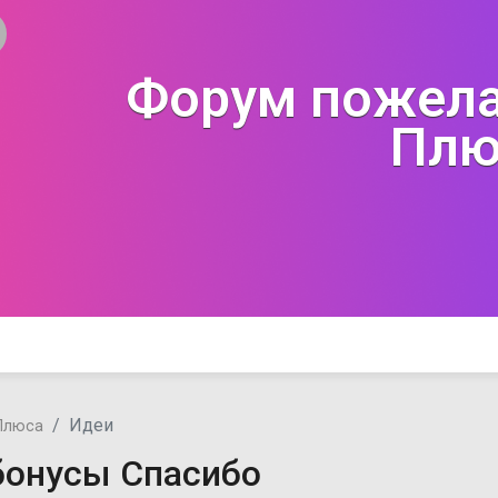
Форум пожела
Плю
Идеи
Плюса
бонусы Спасибо