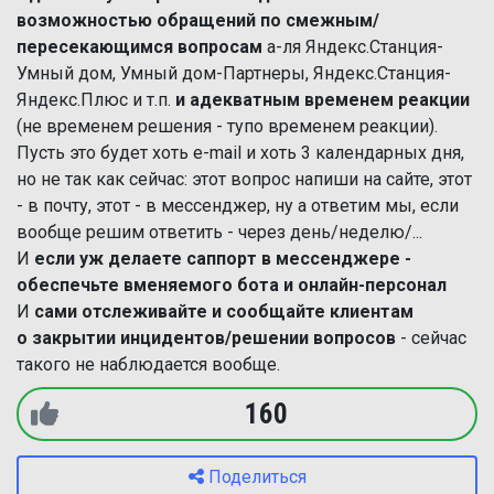
возможностью обращений по смежным/
пересекающимся вопросам
а-ля Яндекс.Станция-
Умный дом, Умный дом-Партнеры, Яндекс.Станция-
Яндекс.Плюс и т.п.
и адекватным временем реакции
(не временем решения - тупо временем реакции).
Пусть это будет хоть e-mail и хоть 3 календарных дня,
но не так как сейчас: этот вопрос напиши на сайте, этот
- в почту, этот - в мессенджер, ну а ответим мы, если
вообще решим ответить - через день/неделю/...
И
если уж делаете саппорт в мессенджере -
обеспечьте вменяемого бота и онлайн-персон
ал
И
сами отслеживайте и
сообщайте клиентам
о закрытии инцидентов/решении вопросов
- сейчас
такого не наблюдается вообще.
160
Поделиться