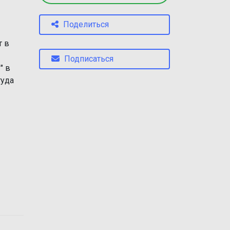
Поделиться
т в
Подписаться
" в
туда