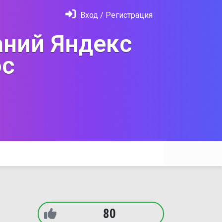
Вход / Регистрация
ний Яндекс
с
80