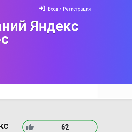
Вход / Регистрация
ний Яндекс
с
кс
62