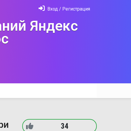
Вход / Регистрация
ний Яндекс
с
ри
34