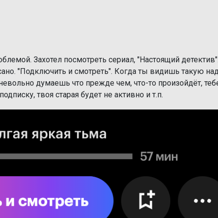
роблемой. Захотел посмотреть сериал, "Настоящий детектив"
сано. "Подключить и смотреть". Когда ты видишь такую над
 невольно думаешь что прежде чем, что-то произойдёт, теб
дписку, твоя старая будет не активно и т.п.