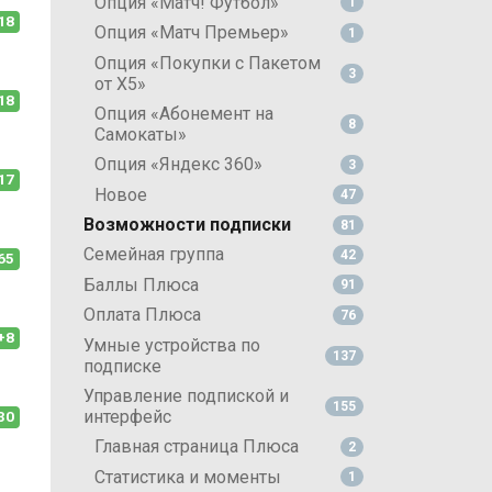
Опция «Матч! Футбол»
1
18
Опция «Матч Премьер»
1
Опция «Покупки с Пакетом
3
от X5»
18
Опция «Абонемент на
8
Самокаты»
Опция «Яндекс 360»
3
17
Новое
47
Возможности подписки
81
Семейная группа
42
65
Баллы Плюса
91
Оплата Плюса
76
+8
Умные устройства по
137
подписке
Управление подпиской и
155
интерфейс
30
Главная страница Плюса
2
Статистика и моменты
1