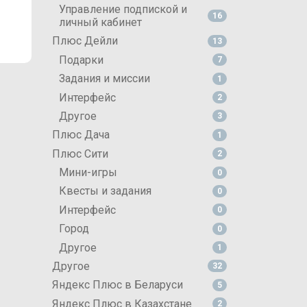
Управление подпиской и
16
личный кабинет
Плюс Дейли
13
Подарки
7
Задания и миссии
1
Интерфейс
2
Другое
3
Плюс Дача
1
Плюс Сити
2
Мини-игры
0
Квесты и задания
0
Интерфейс
0
Город
0
Другое
1
Другое
32
Яндекс Плюс в Беларуси
5
Яндекс Плюс в Казахстане
2