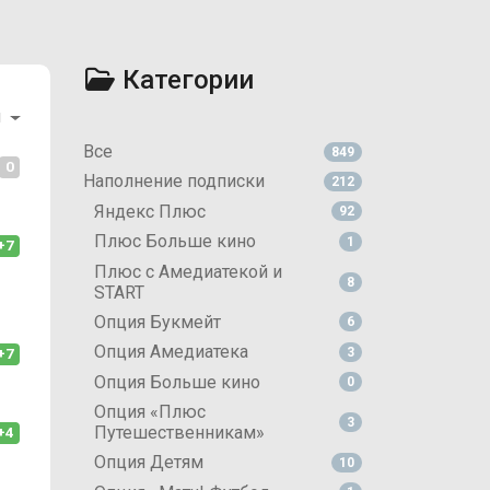
Категории
и
Все
849
0
Наполнение подписки
212
Яндекс Плюс
92
Плюс Больше кино
1
+7
Плюс с Амедиатекой и
8
START
Опция Букмейт
6
Опция Амедиатека
3
+7
Опция Больше кино
0
Опция «Плюс
3
Путешественникам»
+4
Опция Детям
10