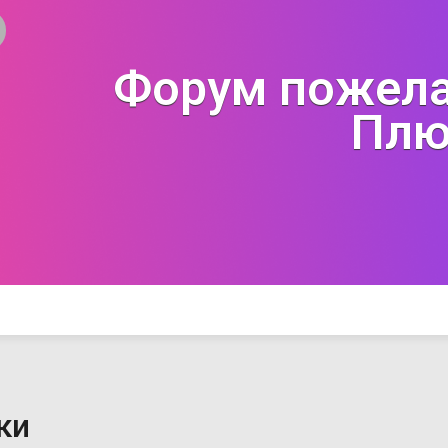
Форум пожела
Плю
ки