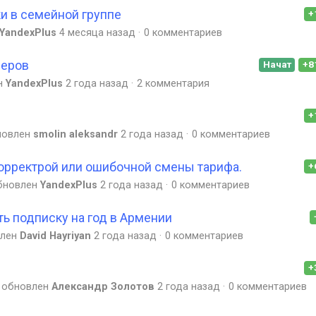
и в семейной группе
+
YandexPlus
4 месяца назад
0 комментариев
неров
Начат
+8
н
YandexPlus
2 года назад
2 комментария
+
новлен
smolin aleksandr
2 года назад
0 комментариев
орректрой или ошибочной смены тарифа.
+
бновлен
YandexPlus
2 года назад
0 комментариев
 подписку на год в Армении
влен
David Hayriyan
2 года назад
0 комментариев
+
обновлен
Александр Золотов
2 года назад
0 комментариев