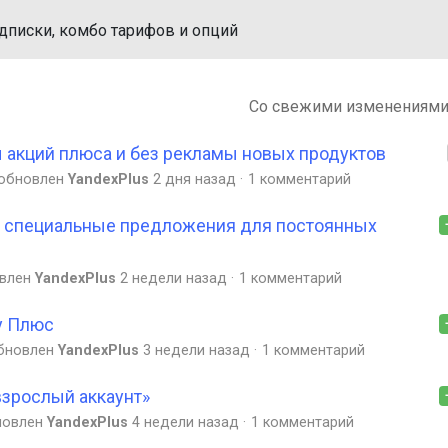
дписки, комбо тарифов и опций
Со свежими изменениям
акций плюса и без рекламы новых продуктов
обновлен
YandexPlus
2 дня назад
1 комментарий
и специальные предложения для постоянных
влен
YandexPlus
2 недели назад
1 комментарий
у Плюс
бновлен
YandexPlus
3 недели назад
1 комментарий
взрослый аккаунт»
новлен
YandexPlus
4 недели назад
1 комментарий