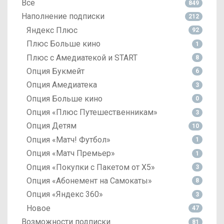
Все
849
Наполнение подписки
212
Яндекс Плюс
92
Плюс Больше кино
1
Плюс с Амедиатекой и START
8
Опция Букмейт
6
Опция Амедиатека
3
Опция Больше кино
0
Опция «Плюс Путешественникам»
3
Опция Детям
10
Опция «Матч! Футбол»
1
Опция «Матч Премьер»
1
Опция «Покупки с Пакетом от X5»
3
Опция «Абонемент на Самокаты»
8
Опция «Яндекс 360»
3
Новое
47
Возможности подписки
81