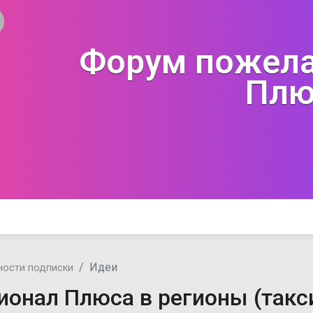
Форум пожела
Плю
Идеи
ости подписки
ионал Плюса в регионы (такс