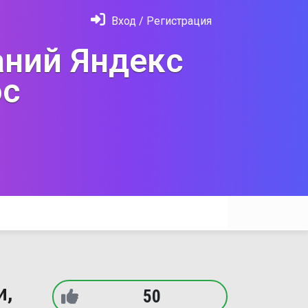
Вход / Регистрация
ний Яндекс
с
и,
50