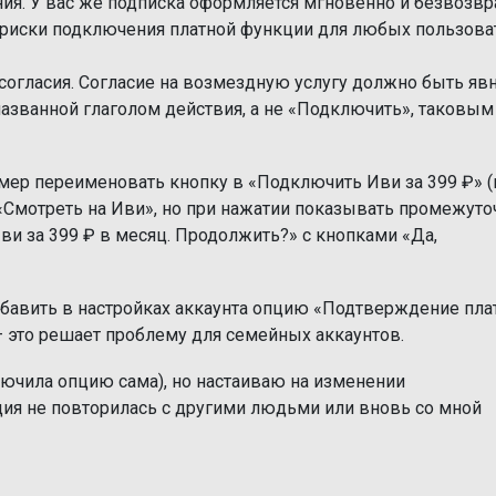
ия. У вас же подписка оформляется мгновенно и безвозвр
т риски подключения платной функции для любых пользова
согласия. Согласие на возмездную услугу должно быть яв
азванной глаголом действия, а не «Подключить», таковым
мер переименовать кнопку в «Подключить Иви за 399 ₽» (
 «Смотреть на Иви», но при нажатии показывать промежут
и за 399 ₽ в месяц. Продолжить?» с кнопками «Да,
бавить в настройках аккаунта опцию «Подтверждение пла
 — это решает проблему для семейных аккаунтов.
ключила опцию сама), но настаиваю на изменении
ация не повторилась с другими людьми или вновь со мной