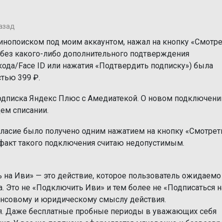
азад
Кинопоиском под моим аккаунтом, нажал на кнопку «Смотре
т без какого-либо дополнительного подтверждения
ода/Face ID или нажатия «Подтвердить подписку») была
тью 399 ₽.
одписка Яндекс Плюс с Амедиатекой. О новом подключени
ем списании.
гласие было получено одним нажатием на кнопку «Смотрет
 факт такого подключения считаю недопустимым.
ь на Иви» — это действие, которое пользователь ожидаемо
 Это не «Подключить Иви» и тем более не «Подписаться н
нансовому и юридическому смыслу действия.
тия. Даже бесплатные пробные периоды в уважающих себя