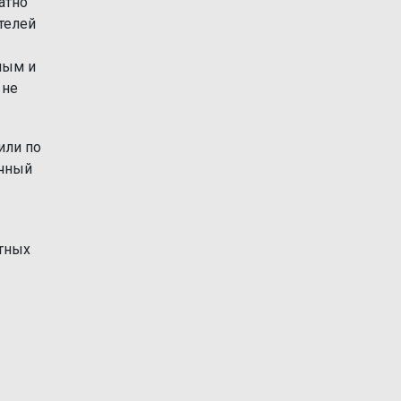
атно
телей
ным и
 не
или по
очный
тных