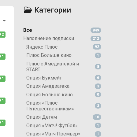
Категории
и
Все
849
+2
Наполнение подписки
212
Яндекс Плюс
92
Плюс Больше кино
1
+1
Плюс с Амедиатекой и
8
START
Опция Букмейт
6
+1
Опция Амедиатека
3
Опция Больше кино
0
+1
Опция «Плюс
3
Путешественникам»
Опция Детям
10
+1
Опция «Матч! Футбол»
1
Опция «Матч Премьер»
1