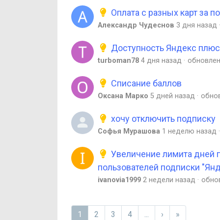
Оплата с разных карт за п
Александр Чудеснов
3 дня назад
Доступность Яндекс плюс 
turboman78
4 дня назад
обновле
Списание баллов
Оксана Марко
5 дней назад
обно
хочу отключить подписку
Софья Мурашова
1 неделю назад
Увеличение лимита дней 
пользователей подписки "Ян
ivanovia1999
2 недели назад
обно
1
2
3
4
...
›
»