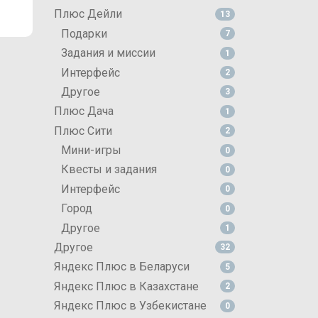
Плюс Дейли
13
Подарки
7
Задания и миссии
1
Интерфейс
2
Другое
3
Плюс Дача
1
Плюс Сити
2
Мини-игры
0
Квесты и задания
0
Интерфейс
0
Город
0
Другое
1
Другое
32
Яндекс Плюс в Беларуси
5
Яндекс Плюс в Казахстане
2
Яндекс Плюс в Узбекистане
0