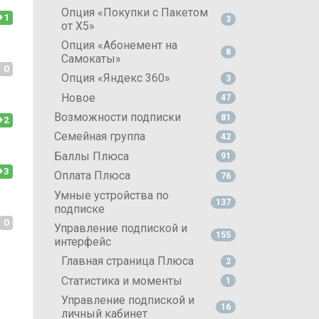
Опция «Покупки с Пакетом
+1
3
от X5»
Опция «Абонемент на
8
Самокаты»
0
Опция «Яндекс 360»
3
Новое
47
Возможности подписки
81
+2
Семейная группа
42
Баллы Плюса
91
+3
Оплата Плюса
76
Умные устройства по
137
подписке
0
Управление подпиской и
155
интерфейс
Главная страница Плюса
2
Статистика и моменты
1
Управление подпиской и
16
личный кабинет